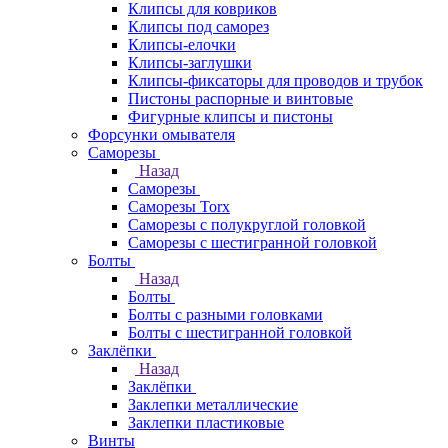
Клипсы для ковриков
Клипсы под саморез
Клипсы-елочки
Клипсы-заглушки
Клипсы-фиксаторы для проводов и трубок
Пистоны распорные и винтовые
Фигурные клипсы и пистоны
Форсунки омывателя
Саморезы
Назад
Саморезы
Саморезы Torx
Саморезы с полукруглой головкой
Саморезы с шестигранной головкой
Болты
Назад
Болты
Болты с разными головками
Болты с шестигранной головкой
Заклёпки
Назад
Заклёпки
Заклепки металлические
Заклепки пластиковые
Винты