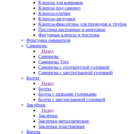
Клипсы для ковриков
Клипсы под саморез
Клипсы-елочки
Клипсы-заглушки
Клипсы-фиксаторы для проводов и трубок
Пистоны распорные и винтовые
Фигурные клипсы и пистоны
Форсунки омывателя
Саморезы
Назад
Саморезы
Саморезы Torx
Саморезы с полукруглой головкой
Саморезы с шестигранной головкой
Болты
Назад
Болты
Болты с разными головками
Болты с шестигранной головкой
Заклёпки
Назад
Заклёпки
Заклепки металлические
Заклепки пластиковые
Винты