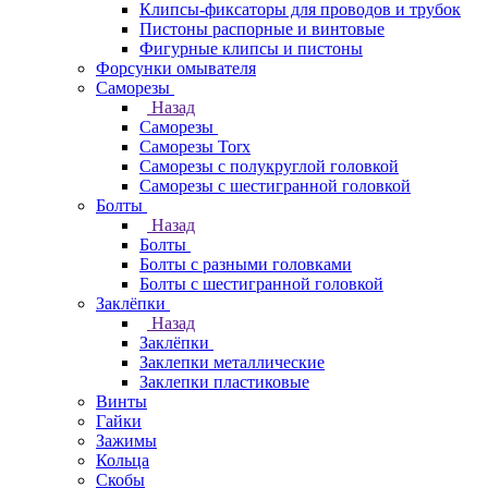
Клипсы-фиксаторы для проводов и трубок
Пистоны распорные и винтовые
Фигурные клипсы и пистоны
Форсунки омывателя
Саморезы
Назад
Саморезы
Саморезы Torx
Саморезы с полукруглой головкой
Саморезы с шестигранной головкой
Болты
Назад
Болты
Болты с разными головками
Болты с шестигранной головкой
Заклёпки
Назад
Заклёпки
Заклепки металлические
Заклепки пластиковые
Винты
Гайки
Зажимы
Кольца
Скобы