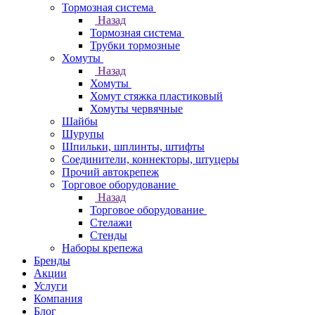
Тормозная система
Назад
Тормозная система
Трубки тормозные
Хомуты
Назад
Хомуты
Хомут стяжка пластиковый
Хомуты червячные
Шайбы
Шурупы
Шпильки, шплинты, штифты
Соединители, коннекторы, штуцеры
Прочий автокрепеж
Торговое оборудование
Назад
Торговое оборудование
Стелажи
Стенды
Наборы крепежа
Бренды
Акции
Услуги
Компания
Блог