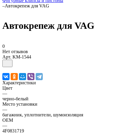
Фигурные клипсы и пистоны
–
Автокрепеж для VAG
Автокрепеж для VAG
0
Нет отзывов
Арт.
KM-1544
Характеристики
Цвет
—
черно-белый
Место установки
—
багажник, уплотнители, шумоизоляция
OEM
—
4F0831719