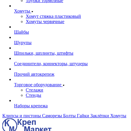
Трубки тормозные
Хомуты
Хомут стяжка пластиковый
Хомуты червячные
Шайбы
Шурупы
Шпильки, шплинты, штифты
Соединители, коннекторы, штуцеры
Прочий автокрепеж
Торговое оборудование
Стелажи
Стенды
Наборы крепежа
Клипсы и пистоны
Саморезы
Болты
Гайки
Заклёпки
Хомуты