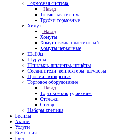
Тормозная система
Назад
Тормозная система
Трубки тормозные
Хомуты
Назад
Хомуты
Хомут стяжка пластиковый
Хомуты червячные
Шайбы
Шурупы
Шпильки, шплинты, штифты
Соединители, коннекторы, штуцеры
Прочий автокрепеж
Торговое оборудование
Назад
Торговое оборудование
Стелажи
Стенды
Наборы крепежа
Бренды
Акции
Услуги
Компания
Блог