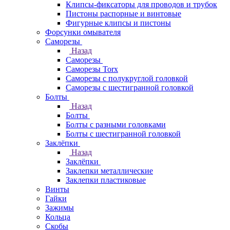
Клипсы-фиксаторы для проводов и трубок
Пистоны распорные и винтовые
Фигурные клипсы и пистоны
Форсунки омывателя
Саморезы
Назад
Саморезы
Саморезы Torx
Саморезы с полукруглой головкой
Саморезы с шестигранной головкой
Болты
Назад
Болты
Болты с разными головками
Болты с шестигранной головкой
Заклёпки
Назад
Заклёпки
Заклепки металлические
Заклепки пластиковые
Винты
Гайки
Зажимы
Кольца
Скобы