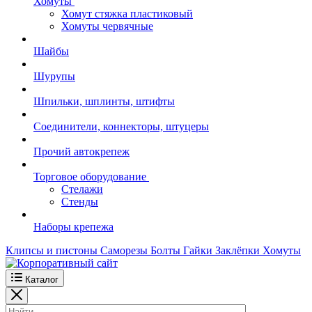
Хомуты
Хомут стяжка пластиковый
Хомуты червячные
Шайбы
Шурупы
Шпильки, шплинты, штифты
Соединители, коннекторы, штуцеры
Прочий автокрепеж
Торговое оборудование
Стелажи
Стенды
Наборы крепежа
Клипсы и пистоны
Саморезы
Болты
Гайки
Заклёпки
Хомуты
Каталог