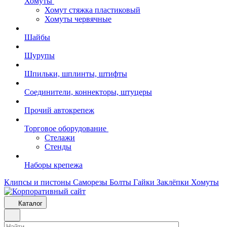
Хомуты
Хомут стяжка пластиковый
Хомуты червячные
Шайбы
Шурупы
Шпильки, шплинты, штифты
Соединители, коннекторы, штуцеры
Прочий автокрепеж
Торговое оборудование
Стелажи
Стенды
Наборы крепежа
Клипсы и пистоны
Саморезы
Болты
Гайки
Заклёпки
Хомуты
Каталог